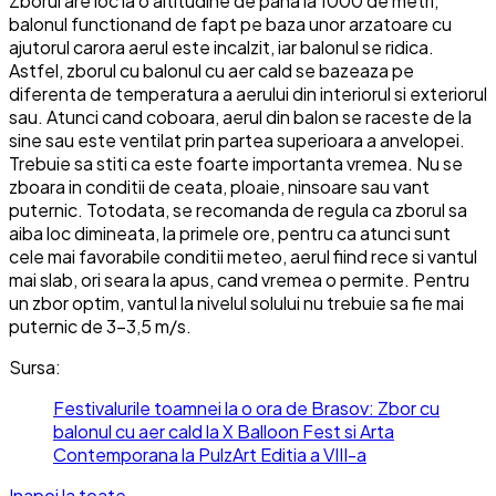
Zborul are loc la o altitudine de pana la 1000 de metri,
balonul functionand de fapt pe baza unor arzatoare cu
ajutorul carora aerul este incalzit, iar balonul se ridica.
Astfel, zborul cu balonul cu aer cald se bazeaza pe
diferenta de temperatura a aerului din interiorul si exteriorul
sau. Atunci cand coboara, aerul din balon se raceste de la
sine sau este ventilat prin partea superioara a anvelopei.
Trebuie sa stiti ca este foarte importanta vremea. Nu se
zboara in conditii de ceata, ploaie, ninsoare sau vant
puternic. Totodata, se recomanda de regula ca zborul sa
aiba loc dimineata, la primele ore, pentru ca atunci sunt
cele mai favorabile conditii meteo, aerul fiind rece si vantul
mai slab, ori seara la apus, cand vremea o permite. Pentru
un zbor optim, vantul la nivelul solului nu trebuie sa fie mai
puternic de 3-3,5 m/s.
Sursa:
Festivalurile toamnei la o ora de Brasov: Zbor cu
balonul cu aer cald la X Balloon Fest si Arta
Contemporana la PulzArt Editia a VIII-a
Inapoi la toate