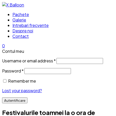
Pachete
Galerie
Intrebari frecvente
Despre noi
Contact
0
Contul meu
Username or email address
*
Password
*
Remember me
Lost your password?
Autentificare
Festivalurile toamnei la o ora de