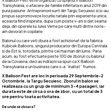
X Balloon Fest este organizat cu sprijinul X Balloon
Transylvania, o afacere de familie infiintata in anul 2019 din
pura pasiune. Antreprenorii sunt din Targu Secuiesc si si-au
propus sa promoveze locurile natale prin experiente unice,
aceasta fiind inspirata, dupa cum poate v-ati si dat seama
deja, din operele lui Jules Verne pe care multi dintre noi le-
am devorat in copilarie.
Balonul cu care veti zbura a fost achizionat de la fabrica
Kubicek Balloons, singurul producator din Europa Centrala
si de Est si, totodata, printre cei mai mari din lume. Pana
acum, au fost efectuate peste 100 de zboruri cu balonul
de la Covasna, deci as indrazni sa spun ca X Balloon
Transylvania e un business care s-a ‘’inaltat’’ frumos.
X Balloon Fest are loc in perioada 29 Septembrie-2
Octombrie, la Targu Secuiesc. Zborul in balon se
realizeaza cu un grup de minimum 3-4 pasageri, iar
durata este de circa o ora de zbor, cu un total de 3
ore pentru toata activitatea.
De unde se zboara?