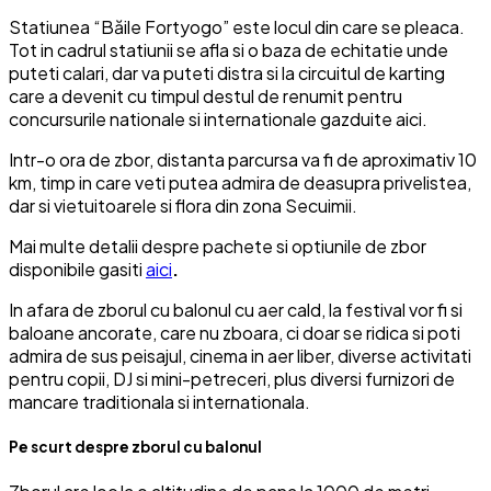
Statiunea “Băile Fortyogo” este locul din care se pleaca.
Tot in cadrul statiunii se afla si o baza de echitatie unde
puteti calari, dar va puteti distra si la circuitul de karting
care a devenit cu timpul destul de renumit pentru
concursurile nationale si internationale gazduite aici.
Intr-o ora de zbor, distanta parcursa va fi de aproximativ 10
km, timp in care veti putea admira de deasupra privelistea,
dar si vietuitoarele si flora din zona Secuimii.
Mai multe detalii despre pachete si optiunile de zbor
disponibile gasiti
aici
.
In afara de zborul cu balonul cu aer cald, la festival vor fi si
baloane ancorate, care nu zboara, ci doar se ridica si poti
admira de sus peisajul, cinema in aer liber, diverse activitati
pentru copii, DJ si mini-petreceri, plus diversi furnizori de
mancare traditionala si internationala.
Pe scurt despre zborul cu balonul